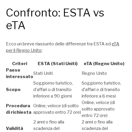
Confronto: ESTA vs
eTA
Ecco un breve riassunto delle differenze tra ESTA ed
eTA
per il Regno Unito
:
Criteri
ESTA (Stati Uniti)
eTA (Regno Unito)
Paese
Stati Uniti
Regno Unito
interessato
Soggiorno turistico,
Soggiorno turistico,
Scopo
d’affari o di transito
d’affari o di transito
inferiore a 90 giorni
inferiore a 6 mesi
Online, veloce (di
Procedura
Online, veloce (di solito
solito approvato
di richiesta
approvato entro 72 ore)
entro 72 ore)
2 anni o fino alla
2 anni o fino alla
Validità
scadenza del
scadenza del