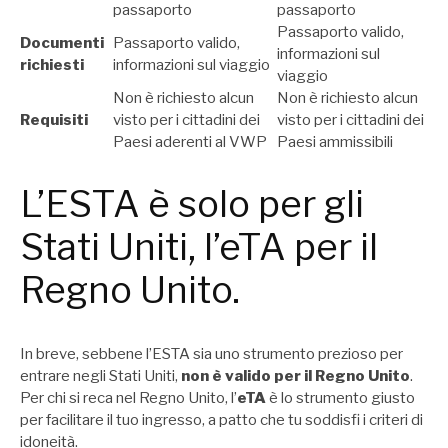
passaporto
passaporto
Passaporto valido,
Documenti
Passaporto valido,
informazioni sul
richiesti
informazioni sul viaggio
viaggio
Non è richiesto alcun
Non è richiesto alcun
Requisiti
visto per i cittadini dei
visto per i cittadini dei
Paesi aderenti al VWP
Paesi ammissibili
L’ESTA è solo per gli
Stati Uniti, l’eTA per il
Regno Unito.
In breve, sebbene l’ESTA sia uno strumento prezioso per
entrare negli Stati Uniti,
non è valido per il Regno Unito
.
Per chi si reca nel Regno Unito, l’
eTA
è lo strumento giusto
per facilitare il tuo ingresso, a patto che tu soddisfi i criteri di
idoneità.