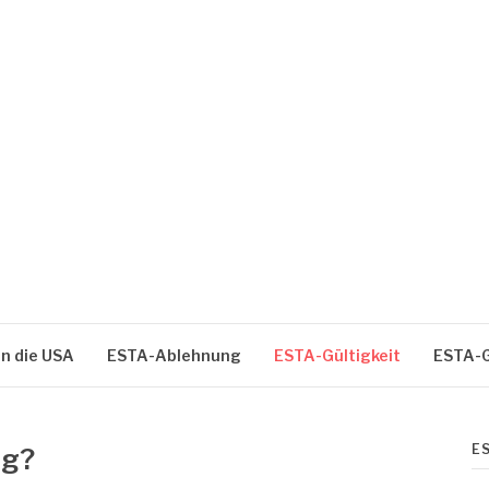
USA
in die USA
ESTA-Ablehnung
ESTA-Gültigkeit
ESTA-
ES
ig?