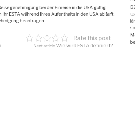
B2
Reisegenehmigung bei der Einreise in die USA gültig
n Ihr ESTA während Ihres Aufenthalts in den USA abläuft,
US
nehmigung beantragen.
lä
so
Mo
Rate this post
be
n
Wie wird ESTA definiert?
Next article