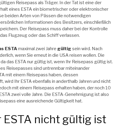
ltigen Reisepass als Träger. In der Tat ist eine der
halt eines ESTA ein biometrischer oder elektronischer
iese beiden Arten von Pässen die notwendigen
ersönlichen Informationen des Besitzers, einschließlich
peichern. Der Reisepass muss daher bei der Kontrolle
das Flugzeug oder das Schiff verlassen.
as ESTA
maximal zwei Jahre
gültig
sein wird. Nach
rderlich, wenn Sie erneut in die USA reisen wollen. Die
 da das ESTA nur gültig ist, wenn Ihr Reisepass gültig ist.
 des Reisepasses sind untrennbar miteinander
STA mit einem Reisepass haben, dessen
t, wird Ihr ESTA ebenfalls in anderthalb Jahren und nicht
 jedoch mit einem Reisepass erhalten haben, der noch 10
es ESTA zwei volle Jahre. Die ESTA-Genehmigung ist also
eisepass eine ausreichende Gültigkeit hat.
r ESTA nicht gültig ist