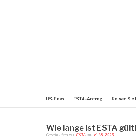
Zum
Inhalt
springen
VOYAGER AUX 
Formalités administratives
US-Pass
ESTA-Antrag
Reisen Sie 
Wie lange ist ESTA gült
Geschrieben von
ESTA
am
Mai 8, 2025