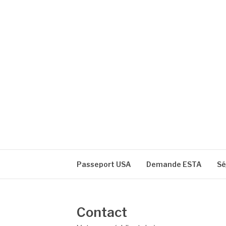
Aller
au
contenu
VOYAGER AUX 
Formalités administratives
Passeport USA
Demande ESTA
Sé
Contact