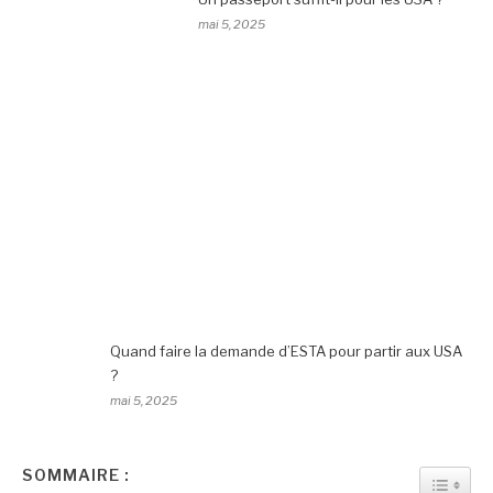
mai 5, 2025
Quand faire la demande d’ESTA pour partir aux USA
?
mai 5, 2025
SOMMAIRE :
TOGGL