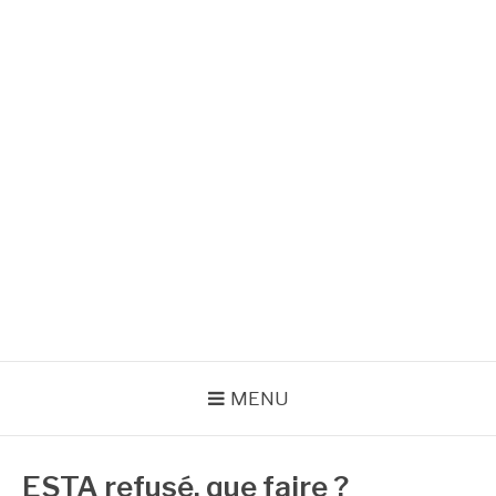
Aller
au
contenu
VOYAGER AUX USA
Formalités administratives
MENU
ESTA refusé, que faire ?